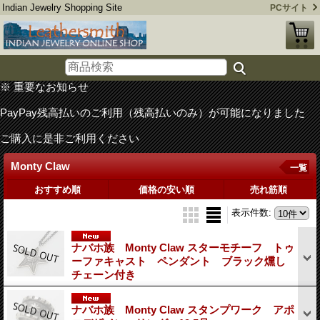
Indian Jewelry Shopping Site
PCサイト
※ 重要なお知らせ
PayPay残高払いのご利用（残高払いのみ）が可能になりました
ご購入に是非ご利用ください
Monty Claw
一覧
おすすめ順
価格の安い順
売れ筋順
表示件数
:
ナバホ族 Monty Claw スターモチーフ トゥ
ーファキャスト ペンダント ブラック燻し
チェーン付き
ナバホ族 Monty Claw スタンプワーク アポ