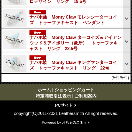
ロデザイン リング 19.5号
ナバホ族 Monty Claw モレンシーターコイ
ズ トゥーファキャスト ペンダント
ナバホ族 Monty Claw ターコイズ＆アイアン
ウッド＆アイボリー（象牙） トゥーファキ
ャスト リング 22.5号
ナバホ族 Monty Claw キングマンターコイ
ズ トゥーファキャスト リング 22号
(5件/5件)
ホーム
|
ショッピングカート
特定商取引法表示
|
ご利用案内
PCサイト
copyright(C)2011-2021 Leathersmith All right reserved.
Powered by
おちゃのこネット