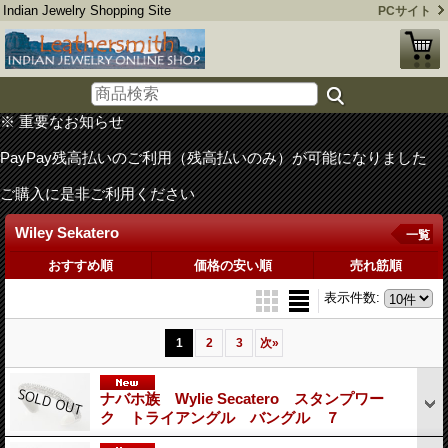
Indian Jewelry Shopping Site
PCサイト
※ 重要なお知らせ
PayPay残高払いのご利用（残高払いのみ）が可能になりました
ご購入に是非ご利用ください
Wiley Sekatero
一覧
おすすめ順
価格の安い順
売れ筋順
表示件数
:
1
2
3
次
»
ナバホ族 Wylie Secatero スタンプワー
ク トライアングル バングル ７