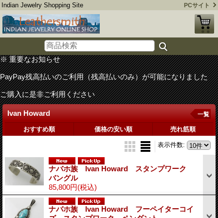
Indian Jewelry Shopping Site
PCサイト
※ 重要なお知らせ
PayPay残高払いのご利用（残高払いのみ）が可能になりました
ご購入に是非ご利用ください
Ivan Howard
一覧
おすすめ順
価格の安い順
売れ筋順
表示件数
:
ナバホ族 Ivan Howard スタンプワーク
バングル
85,800円
(税込)
ナバホ族 Ivan Howard フーペイターコイ