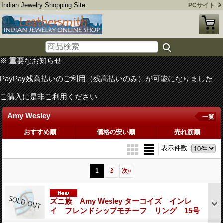
Indian Jewelry Shopping Site
PCサイト
※ 重要なお知らせ
PayPay残高払いのご利用（残高払いのみ）が可能になりました
ご購入に是非ご利用ください
Amy Wesley
一覧
おすすめ順
価格の安い順
売れ筋順
表示件数
:
1
2
次
»
ズニ族 Amy Wesley ターコイズ インレ
イ フレンドシップモチーフ リング 15号