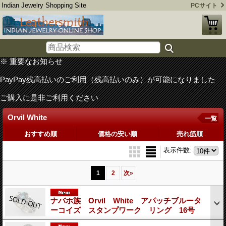
Indian Jewelry Shopping Site
PCサイト
※ 重要なお知らせ
PayPay残高払いのご利用（残高払いのみ）が可能になりました
ご購入に是非ご利用ください
Orvil White
一覧
おすすめ順
価格の安い順
売れ筋順
表示件数
:
1
2
次
»
ナバホ族 Orvil White アパッチブルータ
ーコイズ スタンプワーク リング 16号