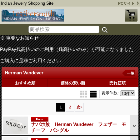
Indian Jewelry Shopping Site
PCサイト
※ 重要なお知らせ
PayPay残高払いのご利用（残高払いのみ）が可能になりました
ご購入に是非ご利用ください
Herman Vandever
一覧
おすすめ順
価格の安い順
売れ筋順
表示件数
:
1
2
次
»
ナバホ族 Herman Vandever フェザー モ
チーフ バングル