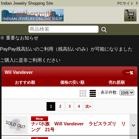
Indian Jewelry Shopping Site
PCサイト
※ 重要なお知らせ
PayPay残高払いのご利用（残高払いのみ）が可能になりました
ご購入に是非ご利用ください
Wil Vandever
一覧
おすすめ順
価格の安い順
売れ筋順
表示件数
:
1
2
3
4
次
»
ナバホ族 Will Vandever ラピスラズリ リ
ング 21号