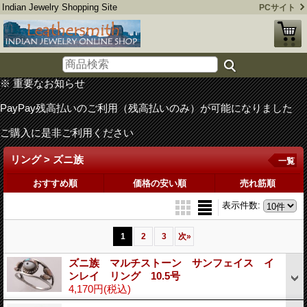
Indian Jewelry Shopping Site
PCサイト
※ 重要なお知らせ
PayPay残高払いのご利用（残高払いのみ）が可能になりました
ご購入に是非ご利用ください
リング > ズニ族
一覧
おすすめ順
価格の安い順
売れ筋順
表示件数
:
1
2
3
次
»
ズニ族 マルチストーン サンフェイス イ
ンレイ リング 10.5号
4,170円
(税込)