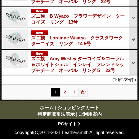
プモチーフ オーバル リング 22号
ズニ族 B Wyaco フラワーデザイン ター
コイズ リング 13号
ズニ族 Lorainne Waatsa クラスタワーク
ターコイズ リング 14.5号
ズニ族 Amy Wesley ターコイズ＆コーラル
＆ホワイトシェル インレイ フレンドシッ
プモチーフ オーバル リング５ 22号
(10件/29件)
1
2
3
次
»
ホーム
|
ショッピングカート
特定商取引法表示
|
ご利用案内
PCサイト
copyright(C)2011-2021 Leathersmith All right reserved.