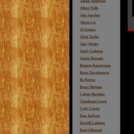
Aaron Anderson
Albert Nells
Alex Sanchez
Alison Lee
Al Somers
Alvin Taylor
Amy Wesley
Andy Cadman
Anton Honanie
Bennett Kagenvema
Berra Tawahongva
Bo Reeves
Bruce Morgan
Calvin Martinez
Charleston Lewis
Cody Custer
Dan Jackson
Darrell Cadman
Darryl Becenti