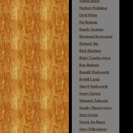
Nelson Begay
Norbert Peshlakai
Orvil White
Pat Bedonie
Randy Secatero
Raymond Kyasyousie
Richard Jim
Rick Martinez
Ricky Coochwytewa
Ron Bedonie
Ronald Wadsworth
Rydell Curtis
Sheryl Wadsworth
Sonny Spruce
Shannon Talawepi
Sparky Masawytewa
Steve Arviso
Steven Joe Begay
Steve Yellowhorse