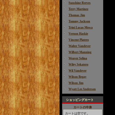
Sunshine Reeves
Terry Martinez
Thomas Jim
Tommy Jackson
Trini Lucas Mowa
Vernon Haskie
Vincent Platero
Walter Vandever
Wilbert Manning
Weaver Selina
Wiley Sekatero
Wil Vandever
Wilson Begay
Wilson Jim
Wyatt Lee Anderson
ショッピングカート
カートの中身
カートは空です。