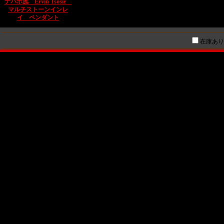
ナバホ族 Ervin Tsosie
マルチストーンインレ
イ ペンダント
在庫あり