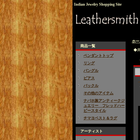
Indian Jewelry Shopping Site
ホー
商品一覧
◆
ペンダントトップ
リング
バングル
ピアス
バックル
その他のアイテム
ナバホ族アンティークジ
ュエリー フレッドハー
ビースタイル
チマヨベスト＆ラグ
アーティスト