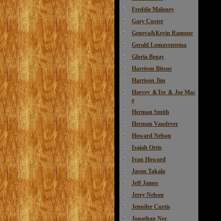
Freddie Maloney
Gary Custer
Geneva&Kevin Ramone
Gerald Lomaventema
Gloria Begay
Harrison Bitsue
Harrison Jim
Harvey ＆Tee ＆ Joe Mac
e
Herman Smith
Herman Vandever
Howard Nelson
Isaiah Ortis
Ivan Howard
Jason Takala
Jeff James
Jerry Nelson
Jennifer Curtis
Jonathan Nez