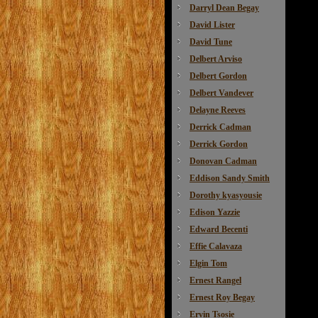
Darryl Dean Begay
David Lister
David Tune
Delbert Arviso
Delbert Gordon
Delbert Vandever
Delayne Reeves
Derrick Cadman
Derrick Gordon
Donovan Cadman
Eddison Sandy Smith
Dorothy kyasyousie
Edison Yazzie
Edward Becenti
Effie Calavaza
Elgin Tom
Ernest Rangel
Ernest Roy Begay
Ervin Tsosie