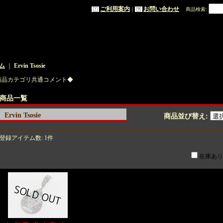
ご利用案内
お問い合わせ
｜
商品検索
:
ム
｜
Ervin Tsosie
商品カテゴリ共通コメント◆
商品一覧
Ervin Tsosie
商品並び替え
:
登録アイテム数
:
1件
在庫あり