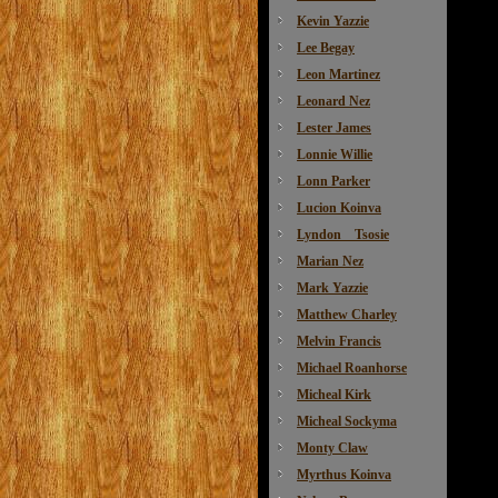
Kevin Yazzie
Lee Begay
Leon Martinez
Leonard Nez
Lester James
Lonnie Willie
Lonn Parker
Lucion Koinva
Lyndon Tsosie
Marian Nez
Mark Yazzie
Matthew Charley
Melvin Francis
Michael Roanhorse
Micheal Kirk
Micheal Sockyma
Monty Claw
Myrthus Koinva