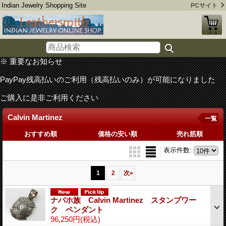
Indian Jewelry Shopping Site
PCサイト
※ 重要なお知らせ
PayPay残高払いのご利用（残高払いのみ）が可能になりました
ご購入に是非ご利用ください
Calvin Martinez
一覧
おすすめ順
価格の安い順
売れ筋順
表示件数
:
1
2
次
»
ナバホ族 Calvin Martinez スタンプワー
ク ペンダント
96,250円
(税込)