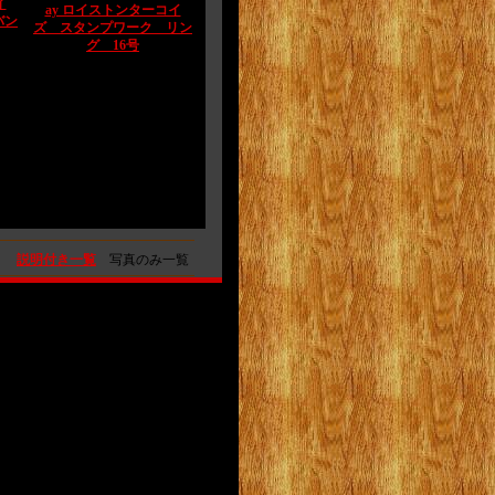
イ
ay ロイストンターコイ
バン
ズ スタンプワーク リン
グ 16号
説明付き一覧
写真のみ一覧