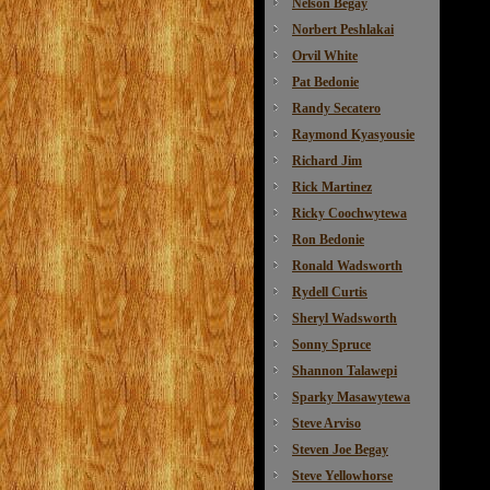
Nelson Begay
Norbert Peshlakai
Orvil White
Pat Bedonie
Randy Secatero
Raymond Kyasyousie
Richard Jim
Rick Martinez
Ricky Coochwytewa
Ron Bedonie
Ronald Wadsworth
Rydell Curtis
Sheryl Wadsworth
Sonny Spruce
Shannon Talawepi
Sparky Masawytewa
Steve Arviso
Steven Joe Begay
Steve Yellowhorse