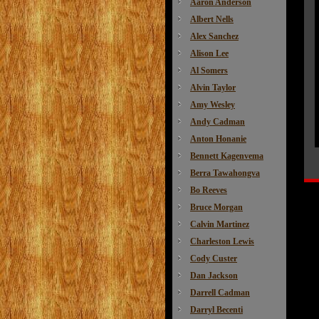
Aaron Anderson
Albert Nells
Alex Sanchez
Alison Lee
Al Somers
Alvin Taylor
Amy Wesley
Andy Cadman
Anton Honanie
Bennett Kagenvema
Berra Tawahongva
Bo Reeves
Bruce Morgan
Calvin Martinez
Charleston Lewis
Cody Custer
Dan Jackson
Darrell Cadman
Darryl Becenti