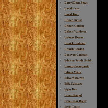
Darryl Dean Begay
David Lister
David Tune
Delbert Arviso
Delbert Gordon
Delbert Vandever
Delayne Reeves
Derrick Cadman
Derrick Gordon
Donovan Cadman
Eddison Sandy Smith
Dorothy kyasyousie
Edison Yazzie
Edward Becenti
Effie Calavaza
Elgin Tom
Ernest Rangel
Ernest Roy Begay
Ervin Tsosie