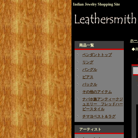
Indian Jewelry Shopping Site
ホー
商品一覧
◆
ペンダントトップ
リング
バングル
ピアス
バックル
その他のアイテム
ナバホ族アンティークジ
ュエリー フレッドハー
ビースタイル
チマヨベスト＆ラグ
アーティスト