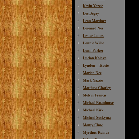
Kevin Yazzie
Lee Begay
Leon Martinez
Leonard Nez
Lester James
Lonnie Willie
Lonn Parker
Lucion Koinva
Lyndon Tsosie
Marian Nez
Mark Yazzie
Matthew Charley
Melvin Francis
Michael Roanhorse
Micheal Kirk
Micheal Sockyma
Monty Claw
Myrthus Koinva