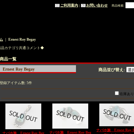
ご利用案内
お問い合わせ
｜
商品検索
:
ム
｜
Ernest Roy Begay
商品カテゴリ共通コメント◆
商品一覧
Ernest Roy Begay
商品並び替え
:
登録アイテム数
:
5件
在庫あり
ナバホ族 Ernest Roy B
ナバホ族 Ernest Roy Beg
ナバホ族 Ernest Roy Beg