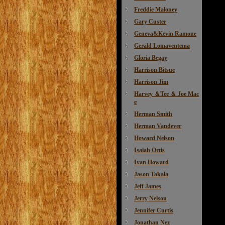
Freddie Maloney
Gary Custer
Geneva&Kevin Ramone
Gerald Lomaventema
Gloria Begay
Harrison Bitsue
Harrison Jim
Harvey ＆Tee ＆ Joe Mac
e
Herman Smith
Herman Vandever
Howard Nelson
Isaiah Ortis
Ivan Howard
Jason Takala
Jeff James
Jerry Nelson
Jennifer Curtis
Jonathan Nez