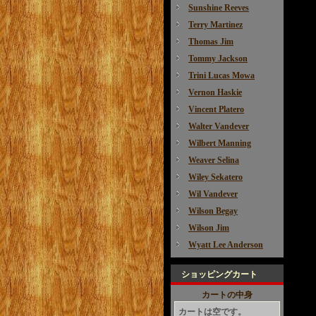
Sunshine Reeves
Terry Martinez
Thomas Jim
Tommy Jackson
Trini Lucas Mowa
Vernon Haskie
Vincent Platero
Walter Vandever
Wilbert Manning
Weaver Selina
Wiley Sekatero
Wil Vandever
Wilson Begay
Wilson Jim
Wyatt Lee Anderson
ショッピングカート
カートの中身
カートは空です。