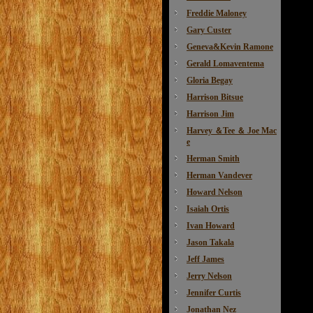
Freddie Maloney
Gary Custer
Geneva&Kevin Ramone
Gerald Lomaventema
Gloria Begay
Harrison Bitsue
Harrison Jim
Harvey ＆Tee ＆ Joe Mac
e
Herman Smith
Herman Vandever
Howard Nelson
Isaiah Ortis
Ivan Howard
Jason Takala
Jeff James
Jerry Nelson
Jennifer Curtis
Jonathan Nez