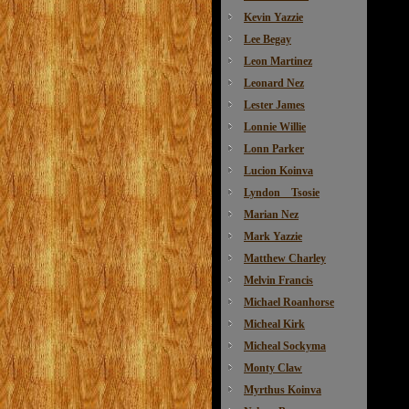
Kevin Yazzie
Lee Begay
Leon Martinez
Leonard Nez
Lester James
Lonnie Willie
Lonn Parker
Lucion Koinva
Lyndon Tsosie
Marian Nez
Mark Yazzie
Matthew Charley
Melvin Francis
Michael Roanhorse
Micheal Kirk
Micheal Sockyma
Monty Claw
Myrthus Koinva