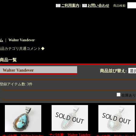
ご利用案内
お問い合わせ
｜
商品検索
:
ム
｜
Walter Vandever
商品カテゴリ共通コメント◆
商品一覧
Walter Vandever
商品並び替え
:
登録アイテム数
:
3件
在庫あり
ナバホ族 Walter Vandev