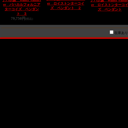
ナバホ族 Walter Vandev
ナバホ族 Walter Vande
er ロイストンターコイ
er バハカルフォルニア
er ロイストンターコ
ズ ペンダント ２
ターコイズ ペンダン
ズ ペンダント
ト ３
79,750円
(税込)
在庫あり