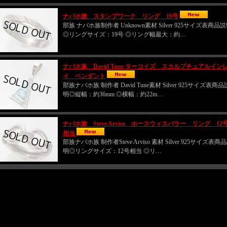
ナバホ族 スタンプワーク リング 19号
部族 ナバホ族制作者 Unknown素材 Silver 925サイズ表商品
◎リングサイズ：19号 ◎リング幅最大：約…
ナバホ族 David Tune ターコイズ スカルプチュアルイン
イ ペンダント
部族ナバホ族 制作者 David Tune素材 Silver 925サイズ表商品
明◎縦幅：約36mm ◎横幅：約22m…
ナバホ族 Steve Arviso ホースウィスパラー リング 12
相当
部族ナバホ族 制作者Steve Arviso 素材 Silver 925サイズ表商
明◎リングサイズ：12号相当 ◎リ…