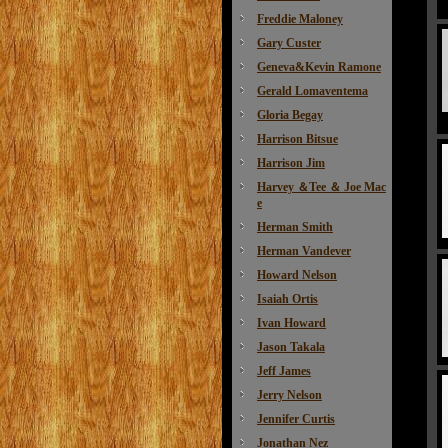
Freddie Maloney
Gary Custer
Geneva&Kevin Ramone
Gerald Lomaventema
Gloria Begay
Harrison Bitsue
Harrison Jim
Harvey ＆Tee ＆ Joe Mac
e
Herman Smith
Herman Vandever
Howard Nelson
Isaiah Ortis
Ivan Howard
Jason Takala
Jeff James
Jerry Nelson
Jennifer Curtis
Jonathan Nez