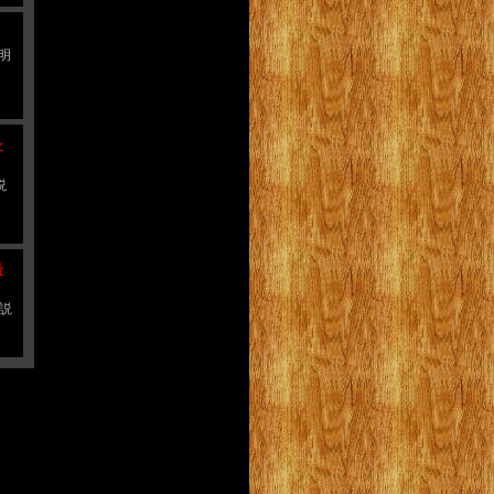
説明
レ
説
号
品説