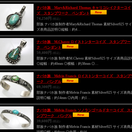
ナバホ族 Mary&Richard Thomas キャリコレイクターコイ
ズ スタンプワーク ペンダント
74,250円
(税込)
部族 ナバホ族制作者Mary&Richard Thomas 素材Silver925 サイ
ズ表商品説明◎縦幅：約4…
ナバホ族 M.Chavez ロイストンターコイズ スタンプワー
ク ペンダント
59,400円
(税込)
部族ナバホ族 制作者M.Chevez 素材Silver925 サイズ表商品説
◎縦幅：約40mm ◎横幅：約38mm ◎…
ナバホ族 Melvin Francis ロイストンターコイズ スタンプ
ーク バングル
69,300円
(税込)
部族ナバホ族 制作者Melvin Francis 素材Silver925 サイズ表商
説明◎幅：約14mm ◎内周：約1…
ナバホ族 Melvin Francis ソノランゴールドターコイズ ス
ンプワーク バングル
39,600円
(税込)
部族ナバホ族 制作者Melvin Francis 素材Silver925 サイズ表商