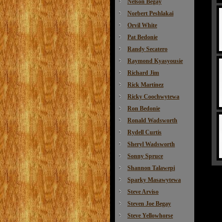
Nelson Begay
Norbert Peshlakai
Orvil White
Pat Bedonie
Randy Secatero
Raymond Kyasyousie
Richard Jim
Rick Martinez
Ricky Coochwytewa
Ron Bedonie
Ronald Wadsworth
Rydell Curtis
Sheryl Wadsworth
Sonny Spruce
Shannon Talawepi
Sparky Masawytewa
Steve Arviso
Steven Joe Begay
Steve Yellowhorse