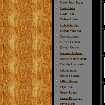
Darryl Dean Begay
David Lister
David Tune
Delbert Arviso
Delbert Gordon
Delbert Vandever
Delayne Reeves
Derrick Cadman
Derrick Gordon
Donovan Cadman
Eddison Sandy Smith
Dorothy kyasyousie
Edison Yazzie
Edward Becenti
Effie Calavaza
Elgin Tom
Ernest Rangel
Ernest Roy Begay
Ervin Tsosie