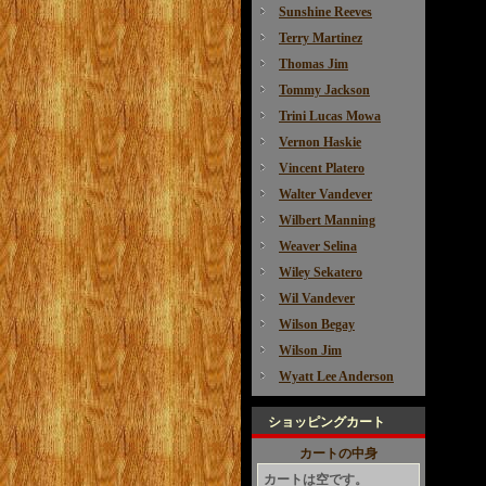
Sunshine Reeves
Terry Martinez
Thomas Jim
Tommy Jackson
Trini Lucas Mowa
Vernon Haskie
Vincent Platero
Walter Vandever
Wilbert Manning
Weaver Selina
Wiley Sekatero
Wil Vandever
Wilson Begay
Wilson Jim
Wyatt Lee Anderson
ショッピングカート
カートの中身
カートは空です。