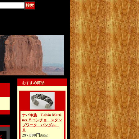
おすすめ商品
ナバホ族 Calvin Marti
nez ５コンチョ スタン
プワーク バングル
６
297,000円
(税込)
プ