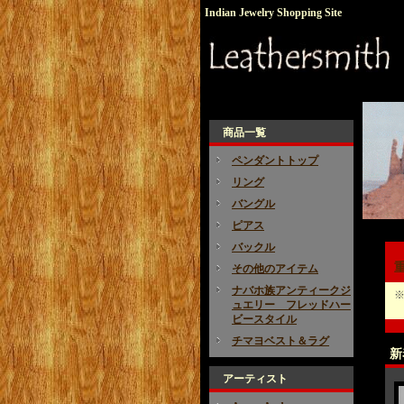
Indian Jewelry Shopping Site
商品一覧
ペンダントトップ
リング
バングル
ピアス
バックル
その他のアイテム
ナバホ族アンティークジ
※
ュエリー フレッドハー
ビースタイル
チマヨベスト＆ラグ
新
アーティスト