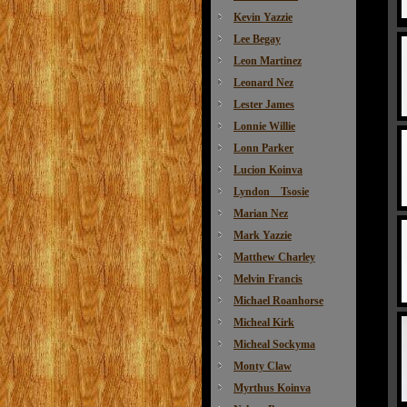
Kevin Yazzie
Lee Begay
Leon Martinez
Leonard Nez
Lester James
Lonnie Willie
Lonn Parker
Lucion Koinva
Lyndon Tsosie
Marian Nez
Mark Yazzie
Matthew Charley
Melvin Francis
Michael Roanhorse
Micheal Kirk
Micheal Sockyma
Monty Claw
Myrthus Koinva