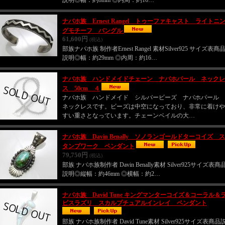
説明◎幅：約8mm ◎内周：約16…
ナバホ族 Ernest Rangel トゥーファキャスト ライトニ
グモチーフ バングル
61,600円
(税込)
部族ナバホ族 制作者Ernest Rangel 素材Silver925 サイズ表商
説明◎幅：約29mm ◎内周：約16…
ナバホ族 ハンドメイドチェーン ナバホパール ネックレ
ス 50cm ４
ナバホ族 ハンドメイド シルバービーズ ナバホパール
ネックレスです。ビーズは中空になっており、非常に着けや
すい重さとなっています。チェーンベイルの大…
ナバホ族 Davin Benally ソノランゴールドターコイズ ス
タンプワーク ペンダント
79,750円
(税込)
部族 ナバホ族制作者 Davin Benally素材 Silver925サイズ表商
説明◎縦幅：約46mm ◎横幅：約2…
ナバホ族 David Tune キングマンターコイズ＆コーラル＆
ピスラズリ スカルプチュアルインレイ ペンダント
部族 ナバホ族制作者 David Tune素材 Silver925サイズ表商品