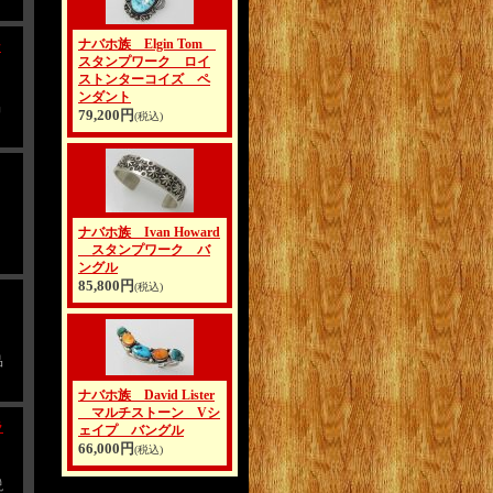
ナバホ族 Elgin Tom
ン
スタンプワーク ロイ
ストンターコイズ ペ
ンダント
品
79,200円
(税込)
ナバホ族 Ivan Howard
スタンプワーク バ
ングル
85,800円
(税込)
品
ナバホ族 David Lister
マルチストーン Vシ
ラ
ェイプ バングル
66,000円
(税込)
説