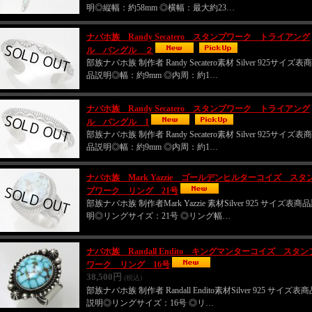
明◎縦幅：約58mm ◎横幅：最大約23…
ナバホ族 Randy Secatero スタンプワーク トライアング
ル バングル ２
部族ナバホ族 制作者 Randy Secatero素材 Silver 925サイズ表商
品説明◎幅：約9mm ◎内周：約1…
ナバホ族 Randy Secatero スタンプワーク トライアング
ル バングル 1
部族ナバホ族 制作者 Randy Secatero素材 Silver 925サイズ表商
品説明◎幅：約9mm ◎内周：約1…
ナバホ族 Mark Yazzie ゴールデンヒルターコイズ スタ
プワーク リング 21号
部族ナバホ族 制作者Mark Yazzie 素材Silver 925 サイズ表商
明◎リングサイズ：21号 ◎リング幅…
ナバホ族 Randall Endito キングマンターコイズ スタン
ワーク リング 16号
38,500円
(税込)
部族ナバホ族 制作者 Randall Endito素材Silver 925 サイズ表
説明◎リングサイズ：16号 ◎リ…