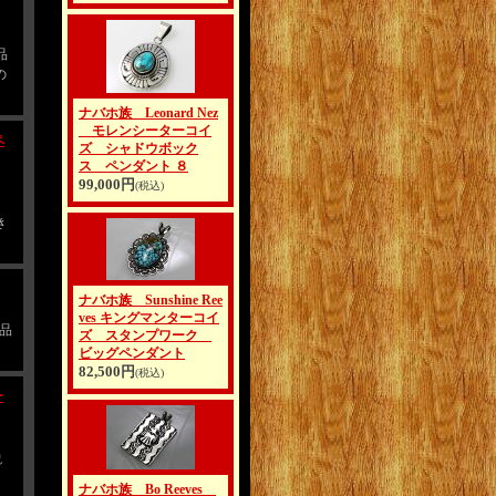
品
の
ナバホ族 Leonard Nez
モレンシーターコイ
ペ
ズ シャドウボック
ス ペンダント ８
99,000円
(税込)
明
き
ナバホ族 Sunshine Ree
ves キングマンターコイ
商品
ズ スタンプワーク
ビッグペンダント
82,500円
(税込)
ー
説
ナバホ族 Bo Reeves