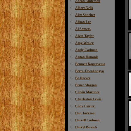
Aaron Anderson
Albert Nells
Alex Sanchez
Alison Lee
Al Somers
Alvin Taylor
Amy Wesley
Andy Cadman
Anton Honanie
Bennett Kagenvema
Berra Tawahongva
Bo Reeves
Bruce Morgan
Calvin Martinez
Charleston Lewis
Cody Custer
Dan Jackson
Darrell Cadman
Darryl Becenti