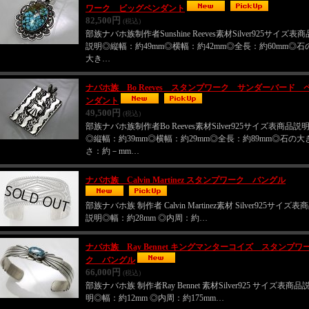
ワーク ビッグペンダント
82,500円
(税込)
部族ナバホ族制作者Sunshine Reeves素材Silver925サイズ表商
説明◎縦幅：約49mm◎横幅：約42mm◎全長：約60mm◎石
大き…
ナバホ族 Bo Reeves スタンプワーク サンダーバード 
ンダント
49,500円
(税込)
部族ナバホ族制作者Bo Reeves素材Silver925サイズ表商品説
◎縦幅：約39mm◎横幅：約29mm◎全長：約89mm◎石の大
さ：約－mm…
ナバホ族 Calvin Martinez スタンプワーク バングル
部族ナバホ族 制作者 Calvin Martinez素材 Silver925サイズ表
説明◎幅：約28mm ◎内周：約…
ナバホ族 Ray Bennet キングマンターコイズ スタンプワ
ク バングル
66,000円
(税込)
部族ナバホ族 制作者Ray Bennet 素材Silver925 サイズ表商品
明◎幅：約12mm ◎内周：約175mm…