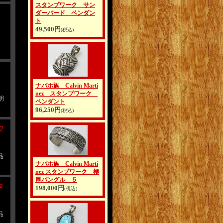
スタンプワーク サン
ダーバード ペンダン
ト
49,500円
(税込)
ナバホ族 Calvin Marti
nez スタンプワーク
明
ペンダント
96,250円
(税込)
ワ
品
ナバホ族 Calvin Marti
nez スタンプワーク 極
厚バングル ５
タ
198,000円
(税込)
品