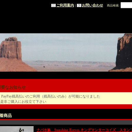
ご利用案内
お問い合わせ
｜
商品検索
:
重要なお知らせ
 PayPay残高払いのご利用（残高払いのみ）が可能になりました
是非ご購入にお役立て下さい
着商品
ナバホ族 Sunshine Reeves キングマンターコイズ スタン