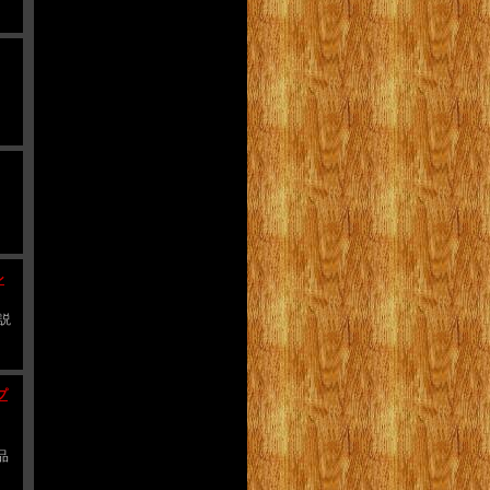
ン
品説
プ
商品