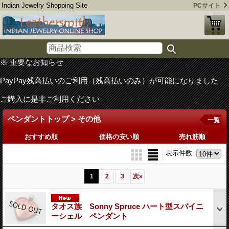
Indian Jewelry Shopping Site
PCサイト
※ 重要なお知らせ
PayPay残高払いのご利用（残高払いのみ）が可能になりました
ご購入に是非ご利用ください
ペンダントトップ > その他
一覧
おすすめ順
価格の安い順
売れ筋順
表示件数
:
1
2
3
次
»
タオス族 Sonny Spruce ハート型スパイニ
ーシェル ペンダント