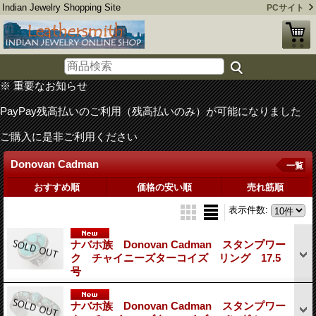
Indian Jewelry Shopping Site
PCサイト
※ 重要なお知らせ
PayPay残高払いのご利用（残高払いのみ）が可能になりました
ご購入に是非ご利用ください
Donovan Cadman
一覧
おすすめ順
価格の安い順
売れ筋順
表示件数
:
ナバホ族 Donovan Cadman スタンプワー
ク チャイニーズターコイズ リング 17.5
号
ナバホ族 Donovan Cadman スタンプワー