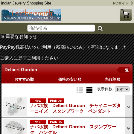
Indian Jewelry Shopping Site
PCサイト
※ 重要なお知らせ
PayPay残高払いのご利用（残高払いのみ）が可能になりました
ご購入に是非ご利用ください
Delbert Gordon
一覧
おすすめ順
価格の安い順
売れ筋順
表示件数
:
ナバホ族 Delbert Gordon チャイニーズタ
ーコイズ スタンプワーク ペンダント
ナバホ族 Delbert Gordon スタンプワー
ク バングル