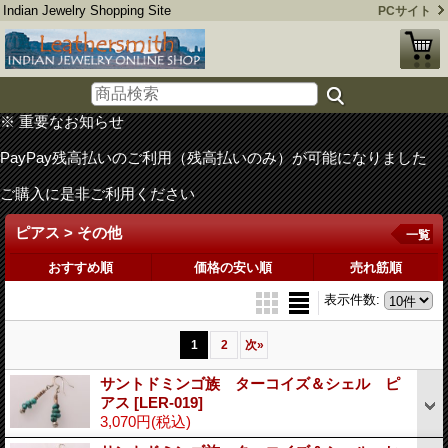
Indian Jewelry Shopping Site
PCサイト
※ 重要なお知らせ
PayPay残高払いのご利用（残高払いのみ）が可能になりました
ご購入に是非ご利用ください
ピアス > その他
一覧
おすすめ順
価格の安い順
売れ筋順
表示件数
:
1
2
次
»
サントドミンゴ族 ターコイズ＆シェル ピ
アス
[LER-019]
3,070円
(税込)