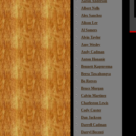
Aaron Anderson
Albert Nells
Alex Sanchez
Alison Lee
Al Somers
Alvin Taylor
Amy Wesley
Andy Cadman
Anton Honanie
Bennett Kagenvema
Berra Tawahongva
Bo Reeves
Bruce Morgan
Calvin Martinez
Charleston Lewis
Cody Custer
Dan Jackson
Darrell Cadman
Darryl Becenti