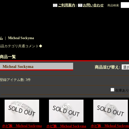
ご利用案内
お問い合わせ
｜
商品検索
:
ム
｜
Micheal Sockyma
商品カテゴリ共通コメント◆
商品一覧
Micheal Sockyma
商品並び替え
:
登録アイテム数
:
3件
在庫あり
ホピ族 Micheal Sockyma
ホピ族 Micheal Sockym
ホピ族 Micheal Sockyma