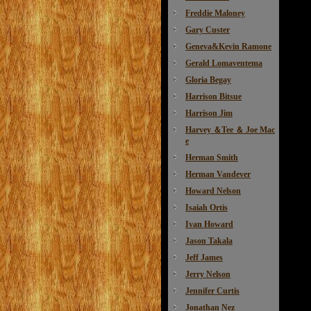
Freddie Maloney
Gary Custer
Geneva&Kevin Ramone
Gerald Lomaventema
Gloria Begay
Harrison Bitsue
Harrison Jim
Harvey ＆Tee ＆ Joe Mac
e
Herman Smith
Herman Vandever
Howard Nelson
Isaiah Ortis
Ivan Howard
Jason Takala
Jeff James
Jerry Nelson
Jennifer Curtis
Jonathan Nez