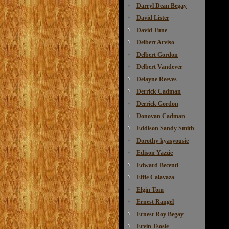
Darryl Dean Begay
David Lister
David Tune
Delbert Arviso
Delbert Gordon
Delbert Vandever
Delayne Reeves
Derrick Cadman
Derrick Gordon
Donovan Cadman
Eddison Sandy Smith
Dorothy kyasyousie
Edison Yazzie
Edward Becenti
Effie Calavaza
Elgin Tom
Ernest Rangel
Ernest Roy Begay
Ervin Tsosie