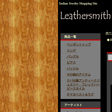
Indian Jewelry Shopping Site
ホー
商品一覧
◆
ペンダントトップ
リング
バングル
ピアス
バックル
その他のアイテム
ナバホ族アンティークジ
ュエリー フレッドハー
ビースタイル
チマヨベスト＆ラグ
アーティスト