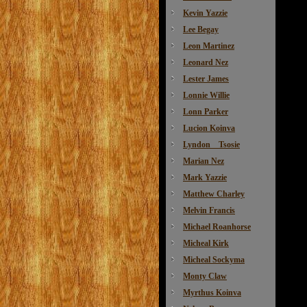
Kevin Yazzie
Lee Begay
Leon Martinez
Leonard Nez
Lester James
Lonnie Willie
Lonn Parker
Lucion Koinva
Lyndon Tsosie
Marian Nez
Mark Yazzie
Matthew Charley
Melvin Francis
Michael Roanhorse
Micheal Kirk
Micheal Sockyma
Monty Claw
Myrthus Koinva