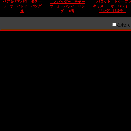
ベア＆ベアパウ モチー
パロット トゥーフ
スパイダー モチー
フ オーバレイ バング
キャスト オーバレ
フ オーバレイ リン
ル
リング 16.5号
グ 18号
在庫あり