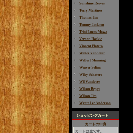
Sunshine Reeves
Terry Martinez
Thomas Jim
Tommy Jackson
Trini Lucas Mowa
Vernon Haskie
Vincent Platero
Walter Vandever
Wilbert Manning
Weaver Selina
Wiley Sekatero
Wil Vandever
Wilson Begay
Wilson Jim
Wyatt Lee Anderson
ショッピングカート
カートの中身
カートは空です。