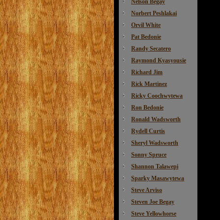
Nelson Begay
Norbert Peshlakai
Orvil White
Pat Bedonie
Randy Secatero
Raymond Kyasyousie
Richard Jim
Rick Martinez
Ricky Coochwytewa
Ron Bedonie
Ronald Wadsworth
Rydell Curtis
Sheryl Wadsworth
Sonny Spruce
Shannon Talawepi
Sparky Masawytewa
Steve Arviso
Steven Joe Begay
Steve Yellowhorse