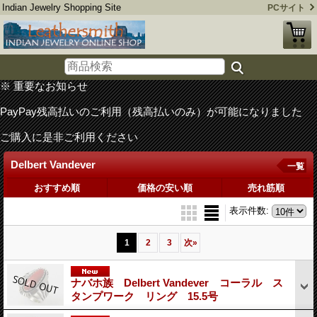
Indian Jewelry Shopping Site
PCサイト
※ 重要なお知らせ
PayPay残高払いのご利用（残高払いのみ）が可能になりました
ご購入に是非ご利用ください
Delbert Vandever
一覧
おすすめ順
価格の安い順
売れ筋順
表示件数
:
1
2
3
次
»
ナバホ族 Delbert Vandever コーラル ス
タンプワーク リング 15.5号