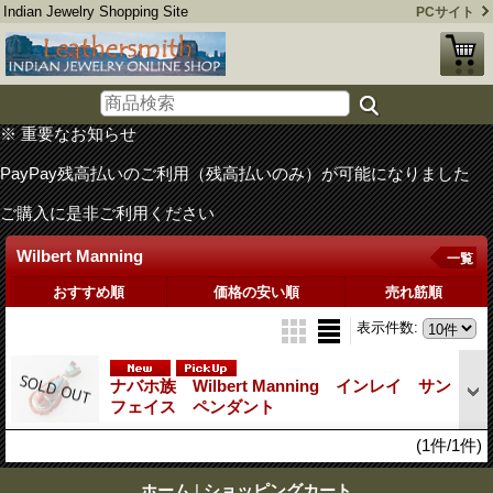
Indian Jewelry Shopping Site
PCサイト
※ 重要なお知らせ
PayPay残高払いのご利用（残高払いのみ）が可能になりました
ご購入に是非ご利用ください
Wilbert Manning
一覧
おすすめ順
価格の安い順
売れ筋順
表示件数
:
ナバホ族 Wilbert Manning インレイ サン
フェイス ペンダント
(1件/1件)
ホーム
|
ショッピングカート