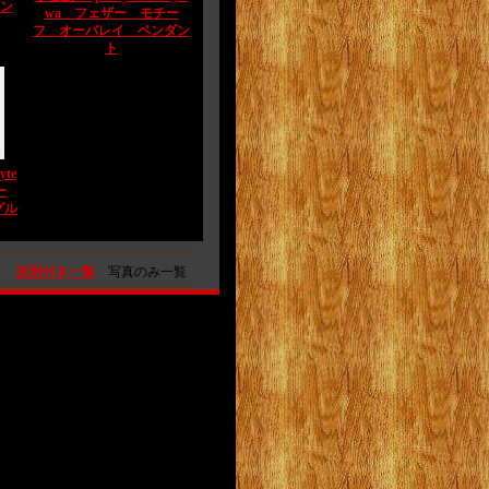
ペン
wa フェザー モチー
フ オーバレイ ペンダン
ト
te
ー
グル
説明付き一覧
写真のみ一覧