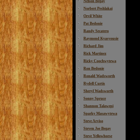
Nelson Begay
Norbert Peshlakai
Orvil White
Pat Bedonie
Randy Secatero
Raymond Kyasyousie
Richard Jim
Rick Martinez
Ricky Coochwytewa
Ron Bedonie
Ronald Wadsworth
Rydell Curtis
Sheryl Wadsworth
Sonny Spruce
Shannon Talawepi
Sparky Masawytewa
Steve Arviso
Steven Joe Begay
Steve Yellowhorse