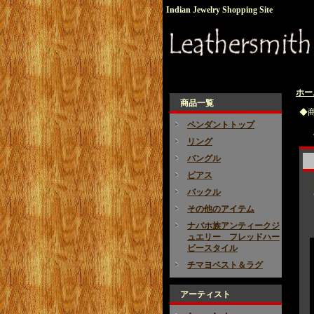
Indian Jewelry Shopping Site
ホー
商品一覧
◆
ペンダントトップ
リング
バングル
ピアス
バックル
その他のアイテム
ナバホ族アンティークジ
ュエリー フレッドハー
ビースタイル
チマヨベスト＆ラグ
アーティスト