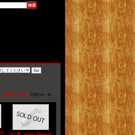
説明付き一覧
写真のみ一覧
te
ホピ族 Sparky Masawyte