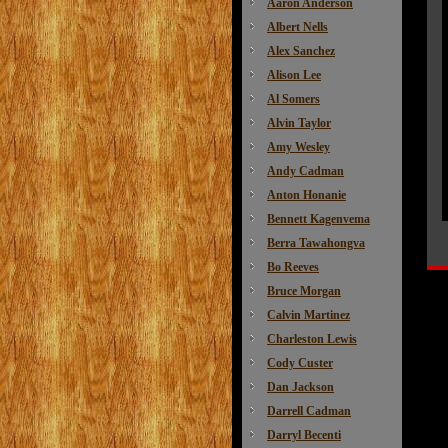
Aaron Anderson
Albert Nells
Alex Sanchez
Alison Lee
Al Somers
Alvin Taylor
Amy Wesley
Andy Cadman
Anton Honanie
Bennett Kagenvema
Berra Tawahongva
Bo Reeves
Bruce Morgan
Calvin Martinez
Charleston Lewis
Cody Custer
Dan Jackson
Darrell Cadman
Darryl Becenti