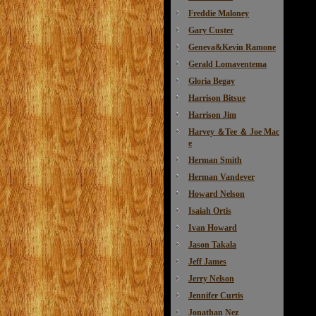
Freddie Maloney
Gary Custer
Geneva&Kevin Ramone
Gerald Lomaventema
Gloria Begay
Harrison Bitsue
Harrison Jim
Harvey ＆Tee ＆ Joe Mac
e
Herman Smith
Herman Vandever
Howard Nelson
Isaiah Ortis
Ivan Howard
Jason Takala
Jeff James
Jerry Nelson
Jennifer Curtis
Jonathan Nez