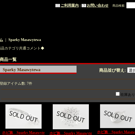
ご利用案内
お問い合わせ
｜
商品検索
:
ム
｜
Sparky Masawytewa
商品カテゴリ共通コメント◆
商品一覧
Sparky Masawytewa
商品並び替え
:
登録アイテム数
:
7件
在庫あり
ホピ族 Sparky Masawy
ホピ族 Sparky Masawyte
ホピ族 Sparky Masawyte