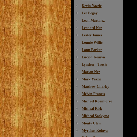
Kevin Yazzie
Lee Begay
Leon Martinez
Leonard Nez
Lester James
Lonnie Willie
Lonn Parker
Lucion Koinva
Lyndon Tsosie
Marian Nez
Mark Yazzie
Matthew Charley
Melvin Francis
Michael Roanhorse
Micheal Kirk
Micheal Sockyma
Monty Claw
Myrthus Koinva