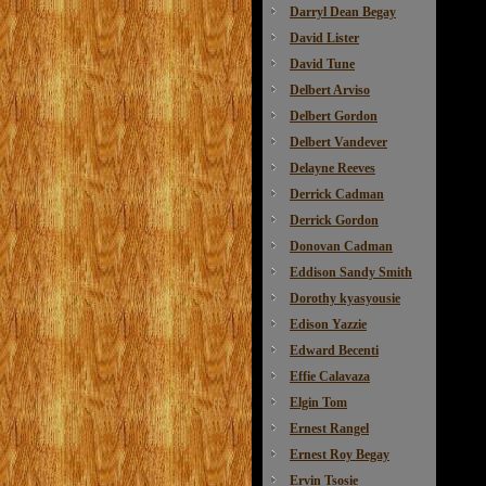
Darryl Dean Begay
David Lister
David Tune
Delbert Arviso
Delbert Gordon
Delbert Vandever
Delayne Reeves
Derrick Cadman
Derrick Gordon
Donovan Cadman
Eddison Sandy Smith
Dorothy kyasyousie
Edison Yazzie
Edward Becenti
Effie Calavaza
Elgin Tom
Ernest Rangel
Ernest Roy Begay
Ervin Tsosie