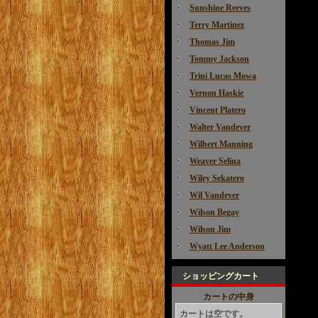
Sunshine Reeves
Terry Martinez
Thomas Jim
Tommy Jackson
Trini Lucas Mowa
Vernon Haskie
Vincent Platero
Walter Vandever
Wilbert Manning
Weaver Selina
Wiley Sekatero
Wil Vandever
Wilson Begay
Wilson Jim
Wyatt Lee Anderson
ショッピングカート
カートの中身
カートは空です。