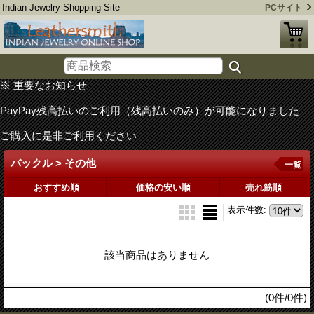
Indian Jewelry Shopping Site
PCサイト
※ 重要なお知らせ
PayPay残高払いのご利用（残高払いのみ）が可能になりました
ご購入に是非ご利用ください
バックル > その他
一覧
おすすめ順
価格の安い順
売れ筋順
表示件数
:
該当商品はありません
(0件/0件)