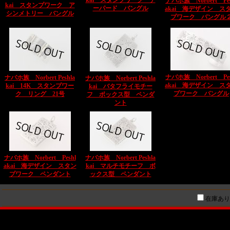
kai スタンプワーク テ
ナバホ族 Norbert Pes
kai スタンプワーク ア
ーパード バングル
akai 海デザイン ス
シンメトリー バングル
プワーク バングル
ナバホ族 Norbert Pes
ナバホ族 Norbert Peshla
ナバホ族 Norbert Peshla
akai 海デザイン ス
kai 14K スタンプワー
kai バタフライモチー
プワーク バングル
ク リング 21号
フ ボックス型 ペンダ
ント
ナバホ族 Norbert Peshl
ナバホ族 Norbert Peshla
akai 海デザイン スタン
kai マルチモチーフ ボ
プワーク ペンダント
ックス型 ペンダント
在庫あり