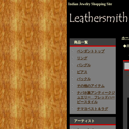
Indian Jewelry Shopping Site
ホー
商品一覧
◆
ペンダントトップ
リング
バングル
ピアス
バックル
その他のアイテム
ナバホ族アンティークジ
ュエリー フレッドハー
ビースタイル
チマヨベスト＆ラグ
アーティスト