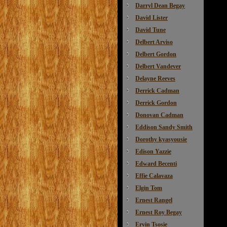
Darryl Dean Begay
David Lister
David Tune
Delbert Arviso
Delbert Gordon
Delbert Vandever
Delayne Reeves
Derrick Cadman
Derrick Gordon
Donovan Cadman
Eddison Sandy Smith
Dorothy kyasyousie
Edison Yazzie
Edward Becenti
Effie Calavaza
Elgin Tom
Ernest Rangel
Ernest Roy Begay
Ervin Tsosie