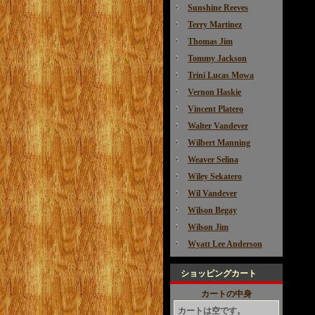
Sunshine Reeves
Terry Martinez
Thomas Jim
Tommy Jackson
Trini Lucas Mowa
Vernon Haskie
Vincent Platero
Walter Vandever
Wilbert Manning
Weaver Selina
Wiley Sekatero
Wil Vandever
Wilson Begay
Wilson Jim
Wyatt Lee Anderson
ショッピングカート
カートの中身
カートは空です。