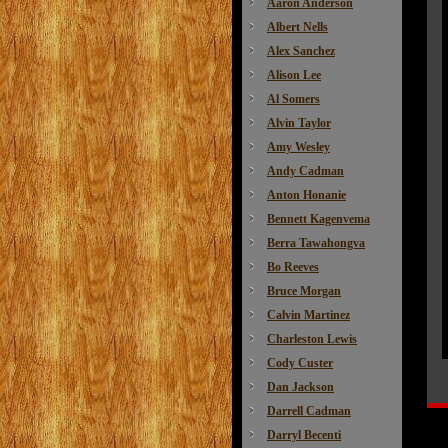
Aaron Anderson
Albert Nells
Alex Sanchez
Alison Lee
Al Somers
Alvin Taylor
Amy Wesley
Andy Cadman
Anton Honanie
Bennett Kagenvema
Berra Tawahongva
Bo Reeves
Bruce Morgan
Calvin Martinez
Charleston Lewis
Cody Custer
Dan Jackson
Darrell Cadman
Darryl Becenti