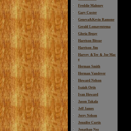
Freddie Maloney
Gary Custer
Geneva&Kevin Ramone
Gerald Lomaventema
Gloria Begay
Harrison Bitsue
Harrison Jim
Harvey ＆Tee ＆ Joe Mac
e
Herman Smith
Herman Vandever
Howard Nelson
Isaiah Ortis
Ivan Howard
Jason Takala
Jeff James
Jerry Nelson
Jennifer Curtis
Jonathan Nez