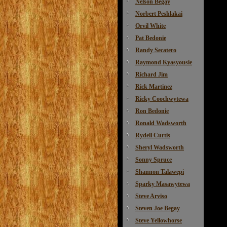
Nelson Begay
Norbert Peshlakai
Orvil White
Pat Bedonie
Randy Secatero
Raymond Kyasyousie
Richard Jim
Rick Martinez
Ricky Coochwytewa
Ron Bedonie
Ronald Wadsworth
Rydell Curtis
Sheryl Wadsworth
Sonny Spruce
Shannon Talawepi
Sparky Masawytewa
Steve Arviso
Steven Joe Begay
Steve Yellowhorse