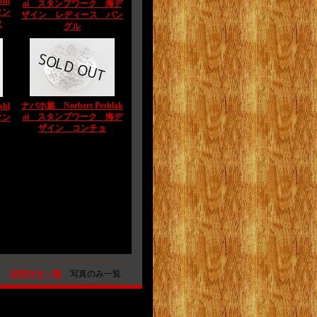
hl
ai スタンプワーク 海デ
タン
ザイン レディース バン
２
グル
ナバホ族 Norbert Peshlak
hl
ai スタンプワーク 海デ
タン
ザイン コンチョ
説明付き一覧
写真のみ一覧