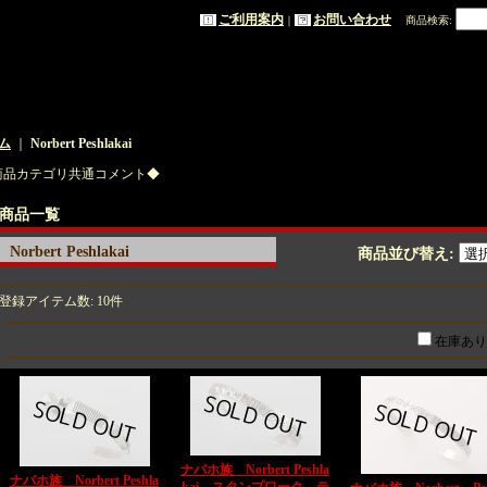
ご利用案内
お問い合わせ
｜
商品検索
:
ム
｜
Norbert Peshlakai
商品カテゴリ共通コメント◆
商品一覧
Norbert Peshlakai
商品並び替え
:
登録アイテム数
:
10件
在庫あり
ナバホ族 Norbert Peshla
ナバホ族 Norbert Peshla