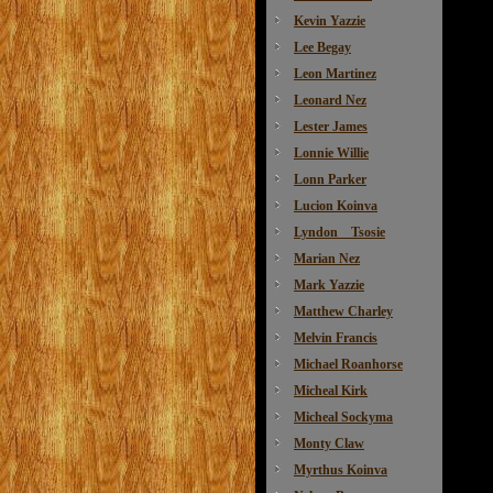
Kevin Yazzie
Lee Begay
Leon Martinez
Leonard Nez
Lester James
Lonnie Willie
Lonn Parker
Lucion Koinva
Lyndon Tsosie
Marian Nez
Mark Yazzie
Matthew Charley
Melvin Francis
Michael Roanhorse
Micheal Kirk
Micheal Sockyma
Monty Claw
Myrthus Koinva