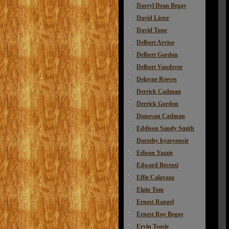
Darryl Dean Begay
David Lister
David Tune
Delbert Arviso
Delbert Gordon
Delbert Vandever
Delayne Reeves
Derrick Cadman
Derrick Gordon
Donovan Cadman
Eddison Sandy Smith
Dorothy kyasyousie
Edison Yazzie
Edward Becenti
Effie Calavaza
Elgin Tom
Ernest Rangel
Ernest Roy Begay
Ervin Tsosie