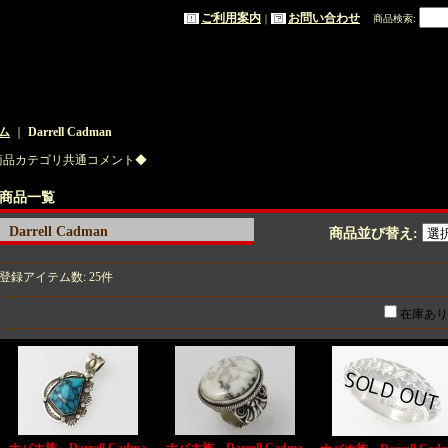
ご利用案内
お問い合わせ
｜
商品検索
:
ム
｜
Darrell Cadman
商品カテゴリ共通コメント◆
商品一覧
Darrell Cadman
商品並び替え
:
登録アイテム数
:
25件
在庫あり