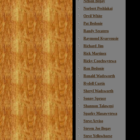
Nelson Begay
Norbert Peshlakai
Orvil White
Pat Bedonie
Randy Secatero
Raymond Kyasyousie
Richard Jim
Rick Martinez
Ricky Coochwytewa
Ron Bedonie
Ronald Wadsworth
Rydell Curtis
Sheryl Wadsworth
Sonny Spruce
Shannon Talawepi
Sparky Masawytewa
Steve Arviso
Steven Joe Begay
Steve Yellowhorse