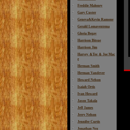
Freddie Maloney
Gary Custer
Geneva&Kevin Ramone
Gerald Lomaventema
Gloria Begay
Harrison Bitsue
Harrison Jim
Harvey ＆Tee ＆ Joe Mac
e
Herman Smith
Herman Vandever
Howard Nelson
Isaiah Ortis
Ivan Howard
Jason Takala
Jeff James
Jerry Nelson
Jennifer Curtis
Jonathan Nez