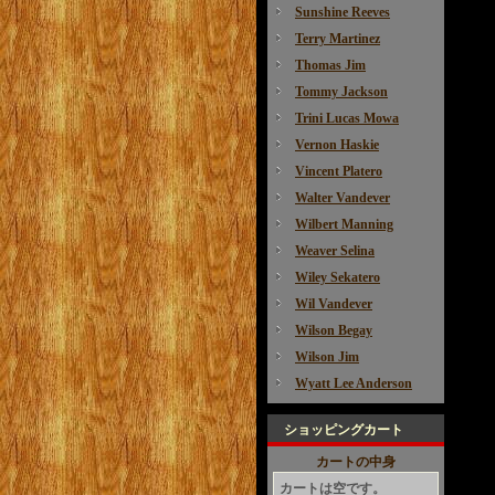
Sunshine Reeves
Terry Martinez
Thomas Jim
Tommy Jackson
Trini Lucas Mowa
Vernon Haskie
Vincent Platero
Walter Vandever
Wilbert Manning
Weaver Selina
Wiley Sekatero
Wil Vandever
Wilson Begay
Wilson Jim
Wyatt Lee Anderson
ショッピングカート
カートの中身
カートは空です。