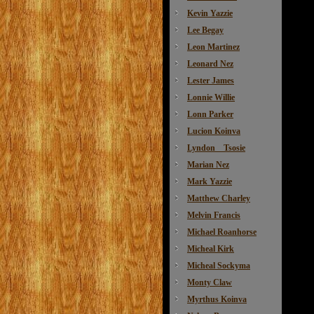
Kevin Yazzie
Lee Begay
Leon Martinez
Leonard Nez
Lester James
Lonnie Willie
Lonn Parker
Lucion Koinva
Lyndon Tsosie
Marian Nez
Mark Yazzie
Matthew Charley
Melvin Francis
Michael Roanhorse
Micheal Kirk
Micheal Sockyma
Monty Claw
Myrthus Koinva