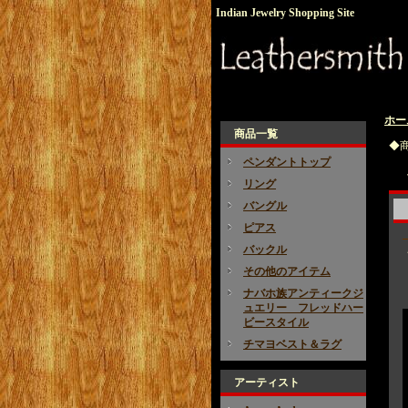
Indian Jewelry Shopping Site
ホー
商品一覧
◆
ペンダントトップ
リング
バングル
ピアス
バックル
その他のアイテム
ナバホ族アンティークジ
ュエリー フレッドハー
ビースタイル
チマヨベスト＆ラグ
アーティスト