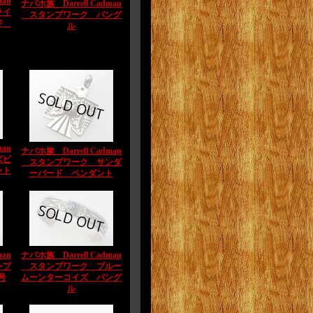
man
ナバホ族 Darrell Cadman
ライ
スタンプワーク バング
ージ
ル
man
ナバホ族 Darrell Cadman
ズビ
スタンプワーク サンダ
ント
ーバード ペンダント
man
ナバホ族 Darrell Cadman
ンプ
スタンプワーク ブルー
号
ムーンターコイズ バング
ル