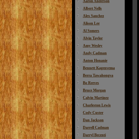
Aaron Anderson
Albert Nells
Alex Sanchez
Alison Lee
Al Somers
Alvin Taylor
Amy Wesley
Andy Cadman
Anton Honanie
Bennett Kagenvema
Berra Tawahongva
Bo Reeves
Bruce Morgan
Calvin Martinez
Charleston Lewis
Cody Custer
Dan Jackson
Darrell Cadman
Darryl Becenti