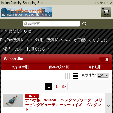
Indian Jewelry Shopping Site
PCサイト
※ 重要なお知らせ
PayPay残高払いのご利用（残高払いのみ）が可能になりました
ご購入に是非ご利用ください
Wilson Jim
一覧
おすすめ順
価格の安い順
売れ筋順
表示件数
:
1
2
次
»
ナバホ族 Wilson Jim スタンプワーク スリ
ーピングビューティーターコイズ ペンダン
ト