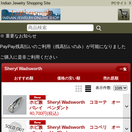
Indian Jewelry Shopping Site
PCサイト
※ 重要なお知らせ
PayPay残高払いのご利用（残高払いのみ）が可能になりました
ご購入に是非ご利用ください
Sheryl Wadsworth
一覧
おすすめ順
価格の安い順
売れ筋順
表示件数
:
ホピ族 Sheryl Wadsworth コヨーテ オー
バレイ ペンダント
40,700円
(税込)
ホピ族 Sheryl Wadsworth ココペリ オー