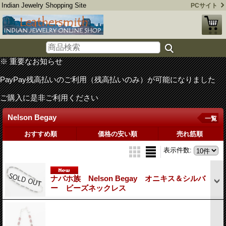
Indian Jewelry Shopping Site
PCサイト
※ 重要なお知らせ
PayPay残高払いのご利用（残高払いのみ）が可能になりました
ご購入に是非ご利用ください
Nelson Begay
一覧
おすすめ順
価格の安い順
売れ筋順
表示件数
:
ナバホ族 Nelson Begay オニキス＆シルバ
ー ビーズネックレス