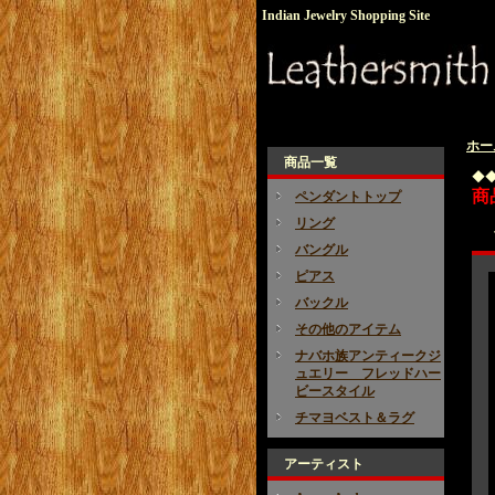
Indian Jewelry Shopping Site
ホー
商品一覧
◆
商
ペンダントトップ
リング
バングル
ピアス
バックル
その他のアイテム
ナバホ族アンティークジ
ュエリー フレッドハー
ビースタイル
チマヨベスト＆ラグ
アーティスト