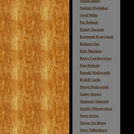
Nelson Begay
Norbert Peshlakai
Orvil White
Pat Bedonie
Randy Secatero
Raymond Kyasyousie
Richard Jim
Rick Martinez
Ricky Coochwytewa
Ron Bedonie
Ronald Wadsworth
Rydell Curtis
Sheryl Wadsworth
Sonny Spruce
Shannon Talawepi
Sparky Masawytewa
Steve Arviso
Steven Joe Begay
Steve Yellowhorse