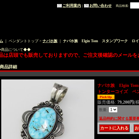
ご利用案内
お問い合わせ
｜
商品検索
:
ム
｜ ペンダントトップ >
ナバホ族
｜
ナバホ族 Elgin Tom スタンプワーク 
◆商品について◆◆
品は店頭でも販売しておりますので、ご注文後確認のメールを
商品詳細
ナバホ族 Elgin 
トンターコイズ ペ
販売価格
:
79,200円
(
数量
:
返品特約に関する重要
｜