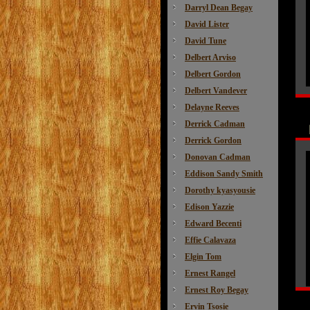
Darryl Dean Begay
David Lister
David Tune
Delbert Arviso
Delbert Gordon
Delbert Vandever
Delayne Reeves
Derrick Cadman
Derrick Gordon
Donovan Cadman
Eddison Sandy Smith
Dorothy kyasyousie
Edison Yazzie
Edward Becenti
Effie Calavaza
Elgin Tom
Ernest Rangel
Ernest Roy Begay
Ervin Tsosie