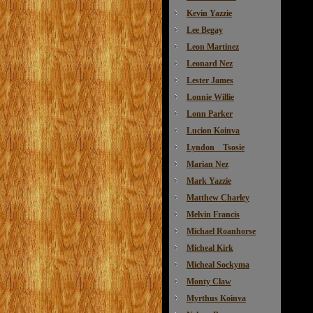
Kevin Yazzie
Lee Begay
Leon Martinez
Leonard Nez
Lester James
Lonnie Willie
Lonn Parker
Lucion Koinva
Lyndon Tsosie
Marian Nez
Mark Yazzie
Matthew Charley
Melvin Francis
Michael Roanhorse
Micheal Kirk
Micheal Sockyma
Monty Claw
Myrthus Koinva