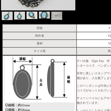
部族
ナ
制作者
El
素材
Si
サイズ表
商
ナバホ族 Elgin To
ンターコイズ ペンダン
非常に美しいスタンプワ
感があり、人を魅了しま
このペンダントは中央に
コイズがセットされてい
チェーンベイルにもアロ
施されています。
◎縦幅：約42mm
◎横幅：約38mm
しっかりとしたサイズ感