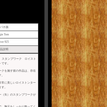
バホ族
gin Tom
lver 925
品説明
m 作 スタンプワーク ロイスト
トです。
ークを施す彼の作品は、存在
す。
非常に美しいロイストンター
ます。
ー（矢）のスタンプワークが
で、胸元をしっかり飾ってく