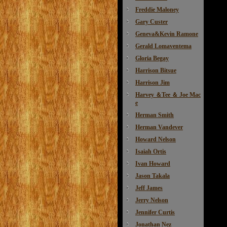
Freddie Maloney
Gary Custer
Geneva&Kevin Ramone
Gerald Lomaventema
Gloria Begay
Harrison Bitsue
Harrison Jim
Harvey ＆Tee ＆ Joe Mac
e
Herman Smith
Herman Vandever
Howard Nelson
Isaiah Ortis
Ivan Howard
Jason Takala
Jeff James
Jerry Nelson
Jennifer Curtis
Jonathan Nez