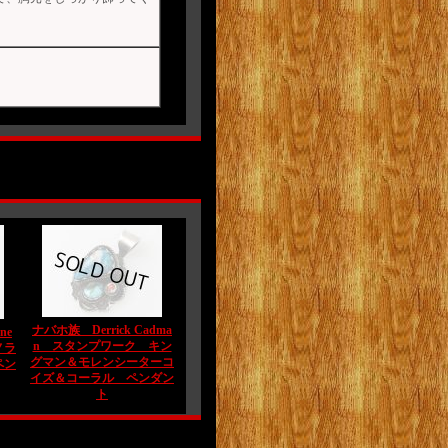
ナバホ族 Derrick Cadma
ne
n スタンプワーク キン
ノラ
グマン＆モレンシーターコ
ペン
イズ＆コーラル ペンダン
ト