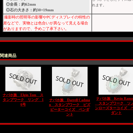
◎
全長
：約62mm
れます。
◎
石の大きさ
：約30×19mm
撮影時の照明等の影響やPCディスプレイの特性の
差などで、実物とは色合いが異なって見える場合
がありますので、予めご了承下さい。
関連商品
ナバホ族 Elgin Tom ス
ナバホ族 Kevin Ramo
タンプワーク リング 1
ナバホ族 Darrell Cadma
スタンプワーク ソ
6号
n スタンプワーク ビズ
ンローズターコイズ 
ビーターコイズ ペンダ
ダント
ント