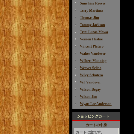
Sunshine Reeves
Terry Martinez
Thomas Jim
Tommy Jackson
Trini Lucas Mowa
Vernon Haskie
Vincent Platero
Walter Vandever
Wilbert Manning
Weaver Selina
Wiley Sekatero
Wil Vandever
Wilson Begay
Wilson Jim
Wyatt Lee Anderson
ショッピングカート
カートの中身
カートは空です。