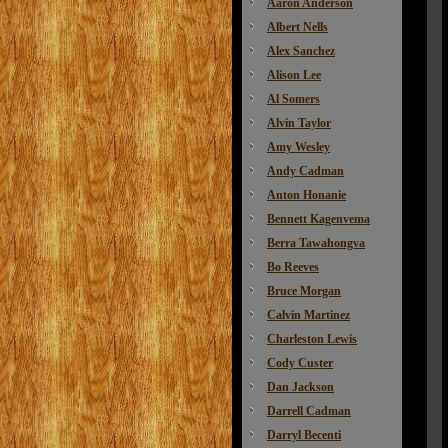
Aaron Anderson
Albert Nells
Alex Sanchez
Alison Lee
Al Somers
Alvin Taylor
Amy Wesley
Andy Cadman
Anton Honanie
Bennett Kagenvema
Berra Tawahongva
Bo Reeves
Bruce Morgan
Calvin Martinez
Charleston Lewis
Cody Custer
Dan Jackson
Darrell Cadman
Darryl Becenti