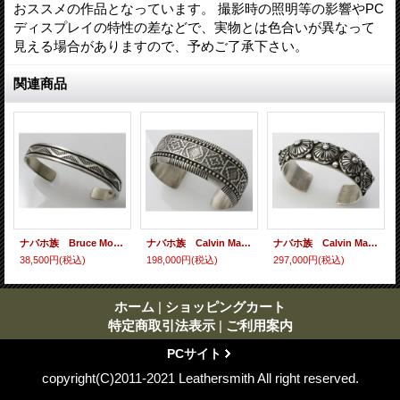
おススメの作品となっています。 撮影時の照明等の影響やPC
ディスプレイの特性の差などで、実物とは色合いが異なって
見える場合がありますので、予めご了承下さい。
関連商品
ナバホ族 Bruce Morgan スタンプワーク バングル 4
ナバホ族 Calvin Martinez スタンプワーク 極厚バングル ５
ナバホ族 Calvin Martinez ５コンチョ スタンプワーク バングル ６
38,500円
(税込)
198,000円
(税込)
297,000円
(税込)
ホーム
|
ショッピングカート
特定商取引法表示
|
ご利用案内
PCサイト
copyright(C)2011-2021 Leathersmith All right reserved.