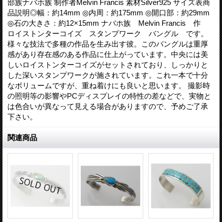
部族ナバホ族 制作者Melvin Francis 素材Silver925 サイズ表商
品説明◎幅：約14mm ◎内周：約175mm ◎開口部：約29mm
◎石の大きさ：約12×15mm ナバホ族 Melvin Francis 作
ロイストンターコイズ スタンプワーク バングル です。
様々な技法で多種の作品を生み出す彼。このバングルは重厚
感があり存在感のある作品に仕上がっています。中央には美
しいロイストンターコイズがセットされており、しっかりと
した深いスタンプワークが施されています。これ一本で十分
なボリュームですが、重ね着けにも良いと思います。 撮影時
の照明等の影響やPCディスプレイの特性の差などで、実物と
は色合いが異なって見える場合がありますので、予めご了承
下さい。
関連商品