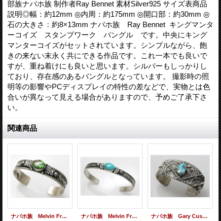
部族ナバホ族 制作者Ray Bennet 素材Silver925 サイズ表商品
説明◎幅：約12mm ◎内周：約175mm ◎開口部：約30mm ◎
石の大きさ：約8×13mm ナバホ族 Ray Bennet キングマンタ
ーコイズ スタンプワーク バングル です。中央にキング
マンターコイズがセットされています。シンプルながら、飽
きの来ない末永く共にできる作品です。これ一本でも良いで
すが、重ね着けにも良いと思います。シルバーもしっかりし
ており、存在感のあるバングルとなっています。 撮影時の照
明等の影響やPCディスプレイの特性の差などで、実物とは色
合いが異なって見える場合がありますので、予めご了承下さ
い。
関連商品
ナバホ族 Melvin Francis ロイストンターコイズ スタンプワーク バングル
ナバホ族 Melvin Francis ソノランゴールドターコイズ スタンプワーク バングル
ナバホ族 Gary Custer トゥーファキャスト ドラゴンフライ モレンシーターコイズ バングル